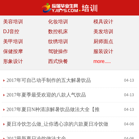
美容培训
化妆培训
模具设计
DJ音控
数控机床
美发培训
美甲培训
纹绣培训
厨师面点
保健按摩
驾驶操作
服装设计
形象设计
西式快餐
more.....
2017年可自己动手制作的五大解暑饮品
04-13
2017年夏季最受欢迎的八款人气饮品
04-13
2017年夏日N种清凉解暑饮品做法大全【推
04-13
荐】
夏日冷饮怎么做_让你透心凉的六款夏日冷饮做
04-06
法
2017最新夏日冷饮做法大全
04-06